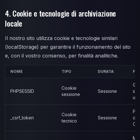
4. Cookie e tecnologie di archiviazione
locale
Il nostro sito utilizza cookie e tecnologie similari
(localStorage) per garantire il funzionamento del sito
e, con il vostro consenso, per finalità analitiche.
NOME
TIPO
DURATA
FIN
Ges
Cookie
PHPSESSID
Sessione
ses
sessione
ute
Pro
Cookie
_csrf_token
Sessione
da 
tecnico
CS
Me