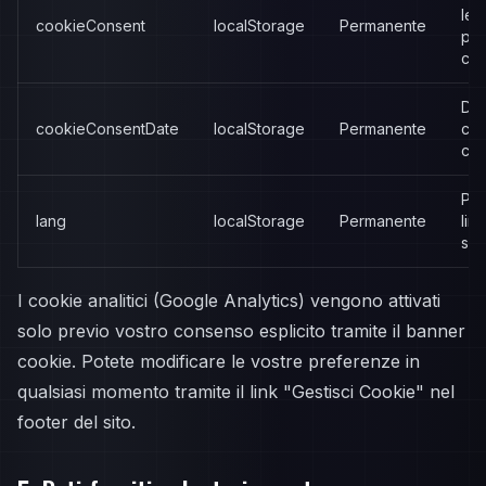
le
cookieConsent
localStorage
Permanente
pre
coo
Dat
cookieConsentDate
localStorage
Permanente
co
coo
Pre
lang
localStorage
Permanente
lin
sito
I cookie analitici (Google Analytics) vengono attivati
solo previo vostro consenso esplicito tramite il banner
cookie. Potete modificare le vostre preferenze in
qualsiasi momento tramite il link "Gestisci Cookie" nel
footer del sito.