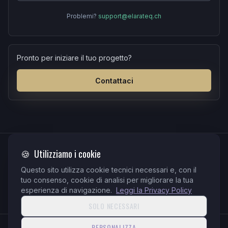
Problemi?
support@elarateq.ch
Pronto per iniziare il tuo progetto?
Contattaci
PAGAMENTI
🍪
Utilizziamo i cookie
QR-bill
Stripe
TWINT
Questo sito utilizza cookie tecnici necessari e, con il
tuo consenso, cookie di analisi per migliorare la tua
PayPal
Bonifico
esperienza di navigazione.
Leggi la Privacy Policy
QR-bill Swiss conforme · Stripe per tutti i verticali e soluzioni
SOLO NECESSARI
PERSONALIZZA