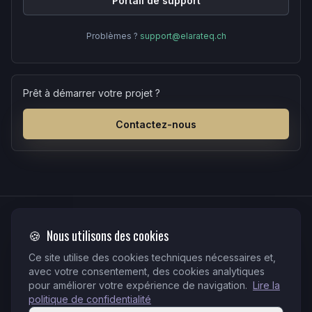
Portail de support
Problèmes ?
support@elarateq.ch
Prêt à démarrer votre projet ?
Contactez-nous
PAIEMENTS
🍪
Nous utilisons des cookies
QR-bill
Stripe
TWINT
Ce site utilise des cookies techniques nécessaires et,
PayPal
Virement
avec votre consentement, des cookies analytiques
QR-facture suisse conforme · Stripe intégré sur tous les verticaux et
pour améliorer votre expérience de navigation.
Lire la
solutions
politique de confidentialité