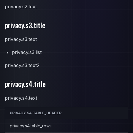
privacy.s2.text
privacy.s3.title
privacy.s3.text
privacy.s3.list
privacy.s3.text2
privacy.s4.title
privacy.s4.text
PRIVACY.S4.TABLE_HEADER
privacy.s4.table_rows