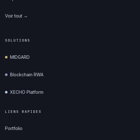
Voir tout →
SOLUTIONS
MIDGARD
Blockchain RWA
XECHO Platform
LIENS RAPIDES
Portfolio