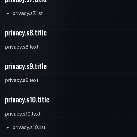
privacy.s7.list
privacy.s8.title
privacy.s8.text
privacy.s9.title
privacy.s9.text
privacy.s10.title
privacy.s10.text
privacy.s10.list