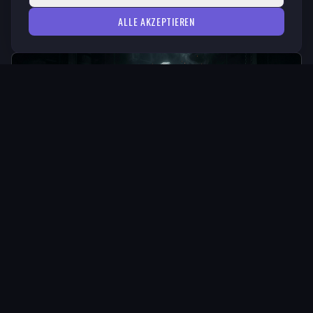
La Casa di Elara
ALLE AKZEPTIEREN
Synthauros — Web experience per un
progetto musicale industrial
Synthauros