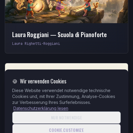
Laura Roggiani — Scuola di Pianoforte
Laura Righetti-Roggiani
🍪
Wir verwenden Cookies
Diese Website verwendet notwendige technische
Cookies und, mit Ihrer Zustimmung, Analyse-Cookies
zur Verbesserung Ihres Surferlebnisses.
Datenschutzerklärung lesen
NUR NOTWENDIGE
La Casa di Elara — Minimalismo consapevole
COOKIE.CUSTOMIZE