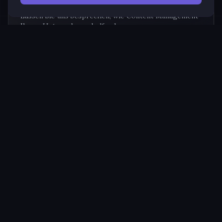
Lassen Sie uns besprechen, wie Content Management
Ihrem Unternehmen helfen kann.
Kontaktieren Sie uns
WEITERE DIENSTLEISTUNGEN
Web Services
Business ERP & CRM Development
Branding
Social Media Management