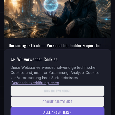
florianorighetti.ch — Personal hub builder & operator
🍪
Wir verwenden Cookies
Diese Website verwendet notwendige technische
TECHNOLOGIEN
Cookies und, mit Ihrer Zustimmung, Analyse-Cookies
zur Verbesserung Ihres Surferlebnisses.
WordPress
CMS
SEO Tools
Analytics
Datenschutzerklärung lesen
NUR NOTWENDIGE
COOKIE.CUSTOMIZE
KONTAKTIEREN SIE UNS
ALLE AKZEPTIEREN
Interessiert?