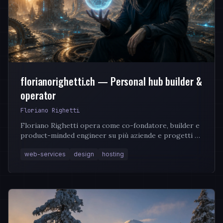
florianorighetti.ch — Personal hub builder &
operator
Floriano Righetti
Floriano Righetti opera come co-fondatore, builder e
product-minded engineer su più aziende e progetti —
da ElaraTeq Sagl a XDRIP Digital Management LLC...
web-services
design
hosting