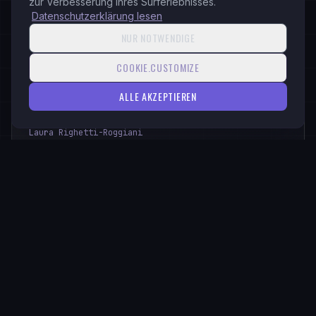
zur Verbesserung Ihres Surferlebnisses.
Datenschutzerklärung lesen
NUR NOTWENDIGE
COOKIE.CUSTOMIZE
ALLE AKZEPTIEREN
Laura Roggiani — Scuola di Pianoforte
Laura Righetti-Roggiani
Laura Righetti-Roggiani insegna pianoforte a Lumino
(Ticino) dal 2016 e precedentemente già attiva dal 2011,
con percorsi individuali per bambini, ragazzi e...
web-services
design
hosting