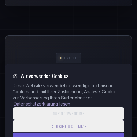
BEREIT
🍪
Wir verwenden Cookies
Bereit zu starten?
Diese Website verwendet notwendige technische
Cookies und, mit Ihrer Zustimmung, Analyse-Cookies
Verwandeln wir Ihre Ideen in die Realität mit
zur Verbesserung Ihres Surferlebnisses.
Datenschutzerklärung lesen
unserer Landscape Innovations Expertise.
NUR NOTWENDIGE
COOKIE.CUSTOMIZE
Projekt starten
Portfolio ansehen