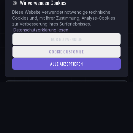
🍪
Wir verwenden Cookies
WEITERE DIENSTLEISTUNGEN
Diese Website verwendet notwendige technische
Web Services
Cookies und, mit Ihrer Zustimmung, Analyse-Cookies
zur Verbesserung Ihres Surferlebnisses.
Business ERP & CRM Development
Datenschutzerklärung lesen
Branding
NUR NOTWENDIGE
Social Media Management
COOKIE.CUSTOMIZE
ALLE AKZEPTIEREN
BEREIT
Bereit zu starten?