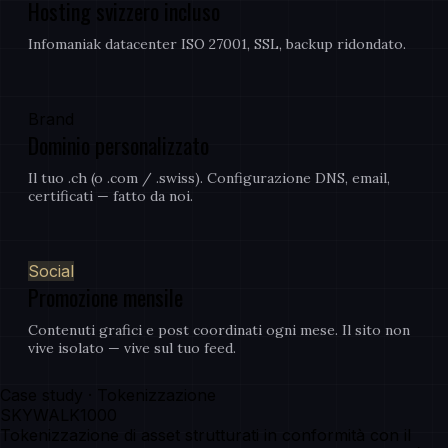
Hosting svizzero incluso
Infomaniak datacenter ISO 27001, SSL, backup ridondato.
Brand
Dominio personalizzato
Il tuo .ch (o .com / .swiss). Configurazione DNS, email,
certificati — fatto da noi.
Social
Promozione mensile
Contenuti grafici e post coordinati ogni mese. Il sito non
vive isolato — vive sul tuo feed.
Case study · Tokenizzazione
SKYWALK1000
Tokenizzazione di asset strutturati in conformità con il