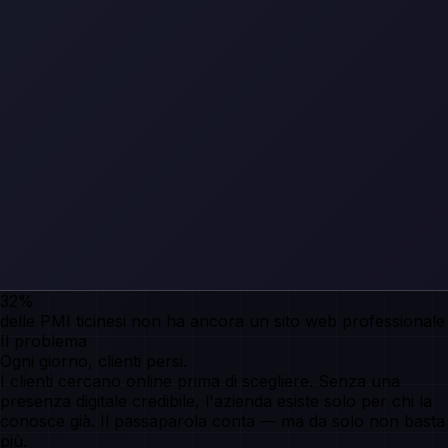
32%
delle PMI ticinesi non ha ancora un sito web professionale
Il problema
Ogni giorno,
clienti persi
.
I clienti cercano online prima di scegliere. Senza una
presenza digitale credibile, l'azienda esiste solo per chi la
conosce già. Il passaparola conta — ma da solo non basta
più.