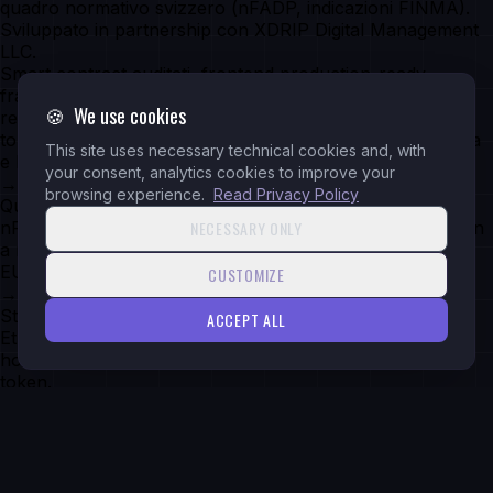
quadro normativo svizzero (nFADP, indicazioni FINMA).
Sviluppato in partnership con XDRIP Digital Management
LLC.
Smart contract auditati, frontend production-ready,
framework di compliance integrato. Una soluzione
🍪
We use cookies
replicabile per chiunque, in Ticino o altrove, voglia
tokenizzare asset reali senza re-inventare la base tecnica
This site uses necessary technical cookies and, with
e legale.
your consent, analytics cookies to improve your
→
browsing experience.
Read Privacy Policy
Quadro legale
NECESSARY ONLY
nFADP per la protezione dati, indicazioni FINMA su token
a rilevanza finanziaria, MiCA per eventuale espansione
EU.
CUSTOMIZE
→
Stack tecnico
ACCEPT ALL
Ethereum/EVM, Solidity, IPFS/Arweave, frontend Vue,
hosting svizzero. DOT Standards per interoperabilità
token.
→
Modello operativo
ElaraTeq fornisce la spina tecnica europea. XDRIP cura
strategia ecosistemica e rete issuer.
Pronto a esistere
online
?