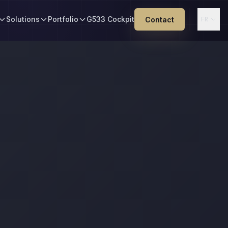
Solutions
Portfolio
G533 Cockpit
Contact
FR