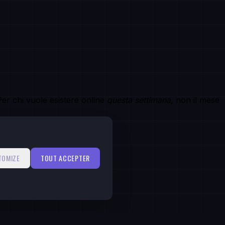
er chi vuole esistere online
questa settimana
, non il mese
TOMIZE
TOUT ACCEPTER