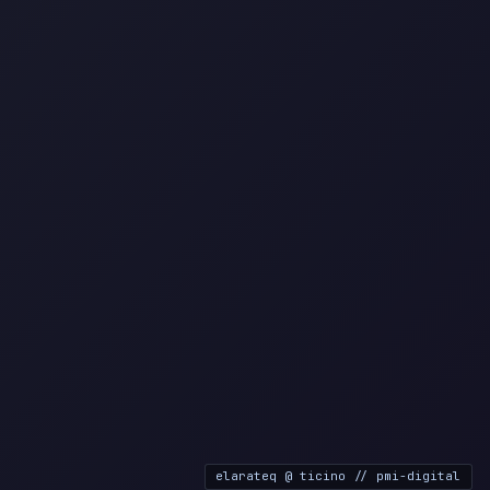
elarateq @ ticino // pmi-digital