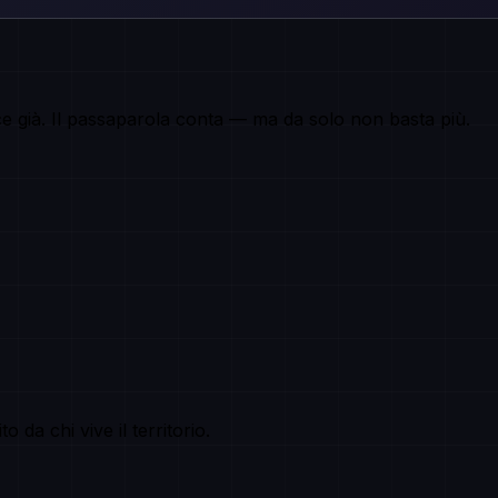
osce già. Il passaparola conta — ma da solo non basta più.
 da chi vive il territorio.