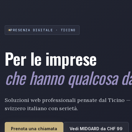
PRESENZA DIGITALE · TICINO
Per le imprese
che hanno qualcosa da
Soluzioni web professionali pensate dal Ticino —
svizzero italiano con serietà.
Prenota una chiamata
Vedi MIDGARD da CHF 99