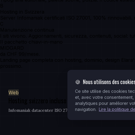
B
Hosting in Svizzera
Server Infomaniak certificati ISO 27001, 100% rinnovabili.
C
Manutenzione continua
I siti vivono. Aggiornamenti, sicurezza, contenuti, social: t
Il pacchetto chiavi-in-mano
MIDGARD
da CHF 99/mese.
Landing page completa con hosting, dominio, design Elara'
prossimo.
🍪
Nous utilisons des cookie
Ce site utilise des cookies t
Web
et, avec votre consentement,
Hosting svizzero incluso
analytiques pour améliorer v
navigation.
Lire la politique d
Infomaniak datacenter ISO 27001, SSL, backup ridondato.
Brand