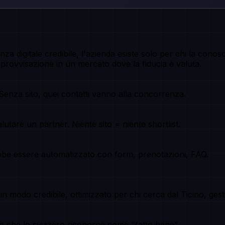
nza digitale credibile, l'azienda esiste solo per chi la con
mprovvisazione in un mercato dove la fiducia è valuta.
 Senza sito, quei contatti vanno alla concorrenza.
utare un partner. Niente sito = niente shortlist.
ebbe essere automatizzato con form, prenotazioni, FAQ.
 modo credibile, ottimizzato per chi cerca dal Ticino, gestito
etico che lo svizzero riconosce come "fatto bene".