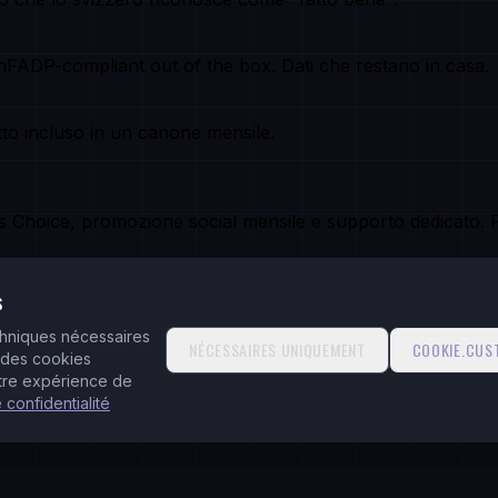
 nFADP-compliant out of the box. Dati che restano in casa.
utto incluso in un canone mensile.
s Choice, promozione social mensile e supporto dedicato. P
s
echniques nécessaires
NÉCESSAIRES UNIQUEMENT
COOKIE.CUS
 des cookies
otre expérience de
e confidentialité