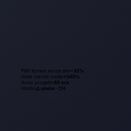
PMI ticinesi senza sito
~32%
Visite mensili medie
+340%
Avvio progetto
48 ore
Hosting
Lumino · CH