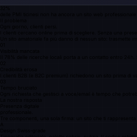
32%
delle PMI ticinesi non ha ancora un sito web professionale
Il problema
Ogni giorno,
clienti persi
.
I clienti cercano online prima di scegliere. Senza una prese
Un sito amatoriale fa più danno di nessun sito: trasmette i
01
Visibilità mancata
Il 78% delle ricerche locali porta a un contatto entro 24h.
02
Credibilità erosa
I clienti B2B (e B2C premium) richiedono un sito prima di val
03
Tempo bruciato
Ogni richiesta che gestisci a voce/email è tempo che potr
La nostra risposta
Presenza digitale
professionale.
Tre componenti, una sola firma: un sito che ti rappresenta in
A
Design Swiss-grade
Tipografia editoriale, palette sobrie, pulizia. Il codice est