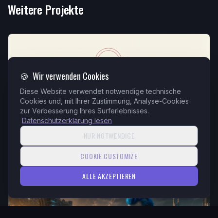
Weitere Projekte
🍪
Wir verwenden Cookies
Diese Website verwendet notwendige technische
Cookies und, mit Ihrer Zustimmung, Analyse-Cookies
zur Verbesserung Ihres Surferlebnisses.
Datenschutzerklärung lesen
NUR NOTWENDIGE
La Casa di Elara — Minimalismo consapevole
La Casa di Elara
COOKIE.CUSTOMIZE
ALLE AKZEPTIEREN