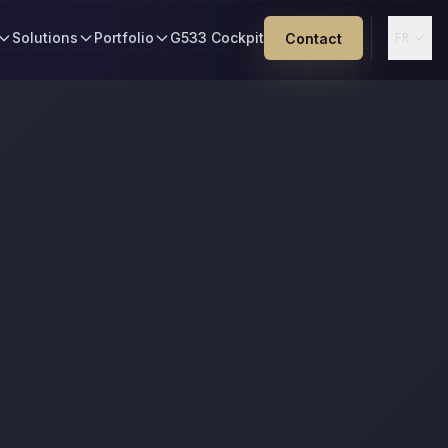
Solutions
Portfolio
G533 Cockpit
Contact
FR