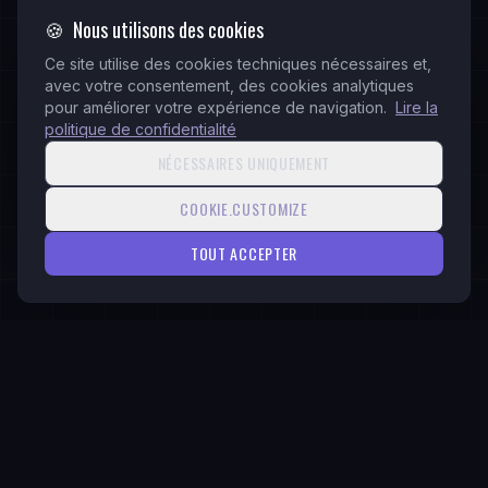
🍪
Nous utilisons des cookies
Ce site utilise des cookies techniques nécessaires et,
AUTRES SERVICES
avec votre consentement, des cookies analytiques
Web Services
pour améliorer votre expérience de navigation.
Lire la
politique de confidentialité
Business ERP & CRM Development
NÉCESSAIRES UNIQUEMENT
Social Media Management
Editorial Services
COOKIE.CUSTOMIZE
TOUT ACCEPTER
PRÊT