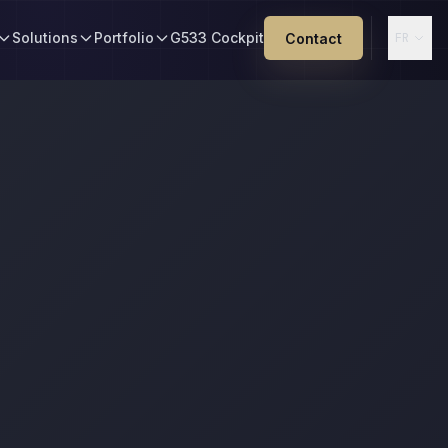
Solutions
Portfolio
G533 Cockpit
Contact
FR