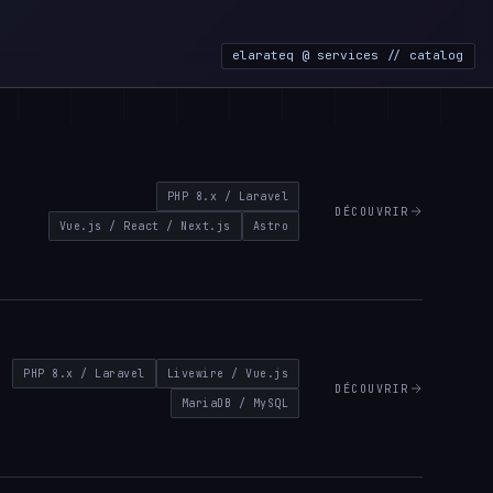
elarateq @ services // catalog
PHP 8.x / Laravel
DÉCOUVRIR
Vue.js / React / Next.js
Astro
PHP 8.x / Laravel
Livewire / Vue.js
DÉCOUVRIR
MariaDB / MySQL