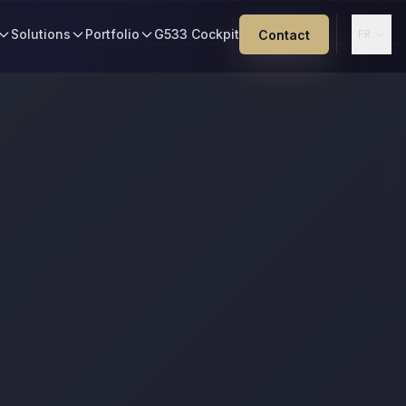
Solutions
Portfolio
G533 Cockpit
Contact
FR