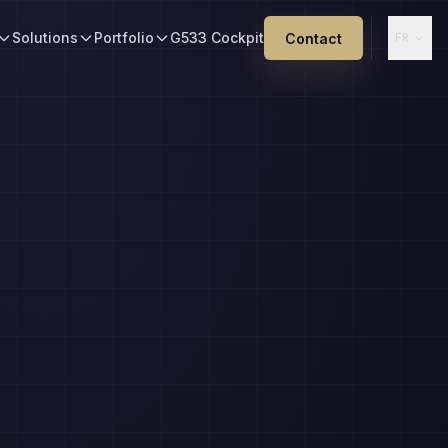
Solutions
Portfolio
G533 Cockpit
Contact
FR