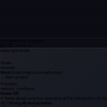
Une galerie de
langages
.
20 / 20 · scroll ↓
swiss-grid.studio
Studio
Helvetia
Work
Studio
Insight
Journal
Contact
→ Start project
Précision,
mesure,
confiance.
(Index 01)
A Swiss design practice operating at the intersection of cla
01 / Strategy
Brand systems