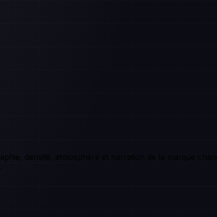
graphie, densité, atmosphère et narration de la marque chan
.