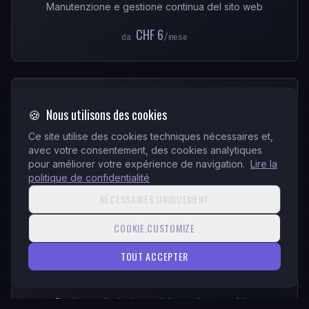
Manutenzione e gestione continua del sito web
CHF 6
da
/mese
SOCIALS
🍪
Nous utilisons des cookies
GALAXY
Ce site utilise des cookies techniques nécessaires et,
avec votre consentement, des cookies analytiques
Gestione social media professionale
pour améliorer votre expérience de navigation.
Lire la
politique de confidentialité
CHF 99
da
/mese
NÉCESSAIRES UNIQUEMENT
COOKIE.CUSTOMIZE
CONTENT & DESIGN
TOUT ACCEPTER
COSMO
Pagine, gallerie, immagini e motion graphics