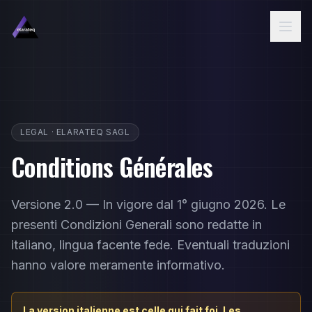
Aller au contenu principal
LEGAL · ELARATEQ SAGL
Conditions Générales
Versione 2.0 — In vigore dal 1° giugno 2026. Le
presenti Condizioni Generali sono redatte in
italiano, lingua facente fede. Eventuali traduzioni
hanno valore meramente informativo.
La version italienne est celle qui fait foi. Les