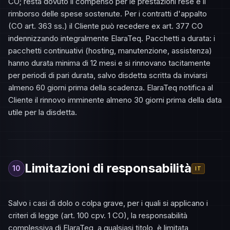
CO; resta dovuto il compenso per le prestazioni rese e il
rimborso delle spese sostenute. Per i contratti d'appalto
(CO art. 363 ss.) il Cliente può recedere ex art. 377 CO
indennizzando integralmente ElaraTeq. Pacchetti a durata: i
pacchetti continuativi (hosting, manutenzione, assistenza)
hanno durata minima di 12 mesi e si rinnovano tacitamente
per periodi di pari durata, salvo disdetta scritta da inviarsi
almeno 60 giorni prima della scadenza. ElaraTeq notifica al
Cliente il rinnovo imminente almeno 30 giorni prima della data
utile per la disdetta.
Limitazioni di responsabilità
10
IT
Salvo i casi di dolo o colpa grave, per i quali si applicano i
criteri di legge (art. 100 cpv. 1 CO), la responsabilità
complessiva di ElaraTeq, a qualsiasi titolo, è limitata