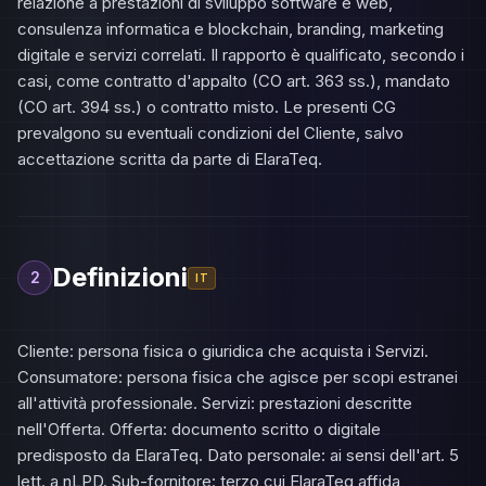
relazione a prestazioni di sviluppo software e web,
consulenza informatica e blockchain, branding, marketing
digitale e servizi correlati. Il rapporto è qualificato, secondo i
casi, come contratto d'appalto (CO art. 363 ss.), mandato
(CO art. 394 ss.) o contratto misto. Le presenti CG
prevalgono su eventuali condizioni del Cliente, salvo
accettazione scritta da parte di ElaraTeq.
Definizioni
2
IT
Cliente: persona fisica o giuridica che acquista i Servizi.
Consumatore: persona fisica che agisce per scopi estranei
all'attività professionale. Servizi: prestazioni descritte
nell'Offerta. Offerta: documento scritto o digitale
predisposto da ElaraTeq. Dato personale: ai sensi dell'art. 5
lett. a nLPD. Sub-fornitore: terzo cui ElaraTeq affida