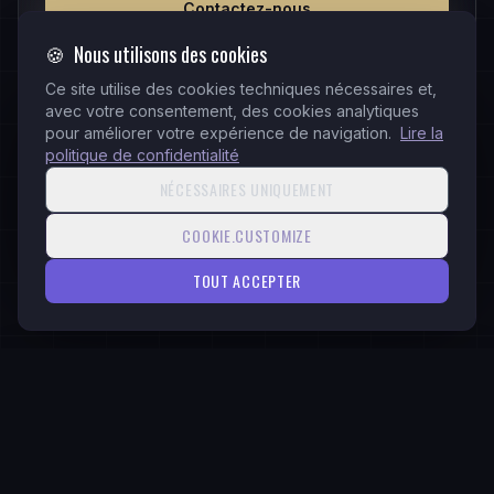
Contactez-nous
🍪
Nous utilisons des cookies
Ce site utilise des cookies techniques nécessaires et,
avec votre consentement, des cookies analytiques
AUTRES SERVICES
pour améliorer votre expérience de navigation.
Lire la
Web Services
politique de confidentialité
Business ERP & CRM Development
NÉCESSAIRES UNIQUEMENT
Branding
COOKIE.CUSTOMIZE
Social Media Management
TOUT ACCEPTER
PRÊT