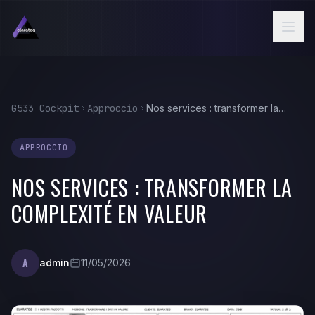
Aller au contenu principal
G533 Cockpit
Approccio
Nos services : transformer la complexité en valeur
APPROCCIO
NOS SERVICES : TRANSFORMER LA
COMPLEXITÉ EN VALEUR
A
admin
11/05/2026