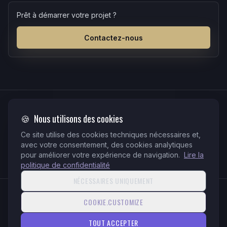
Prêt à démarrer votre projet ?
Contactez-nous
PAIEMENTS
🍪
Nous utilisons des cookies
QR-bill
Stripe
TWINT
Ce site utilise des cookies techniques nécessaires et,
PayPal
Virement
avec votre consentement, des cookies analytiques
QR-facture suisse conforme · Stripe intégré sur tous les verticaux et
pour améliorer votre expérience de navigation.
Lire la
solutions
politique de confidentialité
NÉCESSAIRES UNIQUEMENT
© 2026 ElaraTeq. Tous droits réservés.
COOKIE.CUSTOMIZE
Politique de confidentialité
Conditions d'utilisation
TOUT ACCEPTER