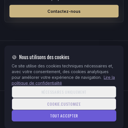
Contactez-nous
PAIEMENTS
🍪
Nous utilisons des cookies
QR-bill
Stripe
TWINT
Ce site utilise des cookies techniques nécessaires et,
PayPal
Virement
avec votre consentement, des cookies analytiques
QR-facture suisse conforme · Stripe intégré sur tous les verticaux et
pour améliorer votre expérience de navigation.
Lire la
solutions
politique de confidentialité
NÉCESSAIRES UNIQUEMENT
© 2026 ElaraTeq. Tous droits réservés.
COOKIE.CUSTOMIZE
Politique de confidentialité
Conditions d'utilisation
TOUT ACCEPTER
Gérer les cookies
v217c147