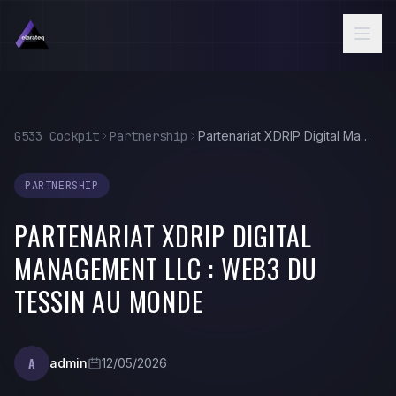
Aller au contenu principal
G533 Cockpit
Partnership
Partenariat XDRIP Digital Management LLC : Web3 du Tessin au monde
PARTNERSHIP
PARTENARIAT XDRIP DIGITAL
MANAGEMENT LLC : WEB3 DU
TESSIN AU MONDE
A
admin
12/05/2026